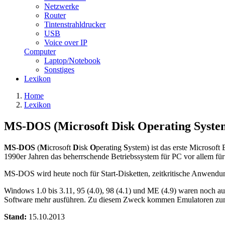
Netzwerke
Router
Tintenstrahldrucker
USB
Voice over IP
Computer
Laptop/Notebook
Sonstiges
Lexikon
Home
Lexikon
MS-DOS (Microsoft Disk Operating Syste
MS-DOS
(
M
icrosoft
D
isk
O
perating
S
ystem) ist das erste Microsof
1990er Jahren das beherrschende Betriebssystem für PC vor allem für
MS-DOS wird heute noch für Start-Disketten, zeitkritische Anwendun
Windows 1.0 bis 3.11, 95 (4.0), 98 (4.1) und ME (4.9) waren noc
Software mehr ausführen. Zu diesem Zweck kommen Emulatoren zum
Stand:
15.10.2013