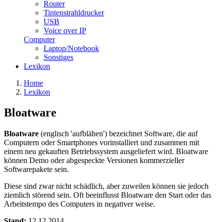
Router
Tintenstrahldrucker
USB
Voice over IP
Computer
Laptop/Notebook
Sonstiges
Lexikon
Home
Lexikon
Bloatware
Bloatware
(englisch 'aufblähen') bezeichnet Software, die auf
Computern oder Smartphones vorinstalliert und zusammen mit
einem neu gekauften Betriebssystem ausgeliefert wird. Bloatware
können Demo oder abgespeckte Versionen kommerzieller
Softwarepakete sein.
Diese sind zwar nicht schädlich, aber zuweilen können sie jedoch
ziemlich störend sein. Oft beeinflusst Bloatware den Start oder das
Arbeitstempo des Computers in negativer weise.
Stand:
12.12.2014