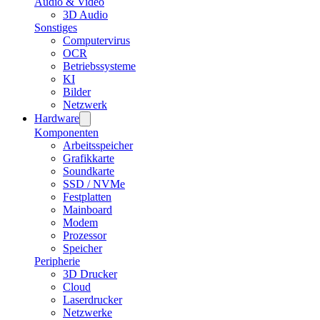
Audio & Video
3D Audio
Sonstiges
Computervirus
OCR
Betriebssysteme
KI
Bilder
Netzwerk
Hardware
Komponenten
Arbeitsspeicher
Grafikkarte
Soundkarte
SSD / NVMe
Festplatten
Mainboard
Modem
Prozessor
Speicher
Peripherie
3D Drucker
Cloud
Laserdrucker
Netzwerke