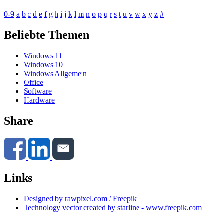
0-9
a
b
c
d
e
f
g
h
i
j
k
l
m
n
o
p
q
r
s
t
u
v
w
x
y
z
#
Beliebte Themen
Windows 11
Windows 10
Windows Allgemein
Office
Software
Hardware
Share
Links
Designed by rawpixel.com / Freepik
Technology vector created by starline - www.freepik.com