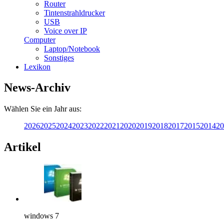
Router
Tintenstrahldrucker
USB
Voice over IP
Computer
Laptop/Notebook
Sonstiges
Lexikon
News-Archiv
Wählen Sie ein Jahr aus:
2026
2025
2024
2023
2022
2021
2020
2019
2018
2017
2015
2014
20
Artikel
windows 7