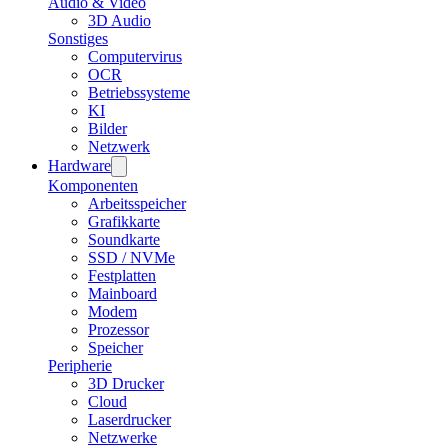
Audio & Video
3D Audio
Sonstiges
Computervirus
OCR
Betriebssysteme
KI
Bilder
Netzwerk
Hardware
Komponenten
Arbeitsspeicher
Grafikkarte
Soundkarte
SSD / NVMe
Festplatten
Mainboard
Modem
Prozessor
Speicher
Peripherie
3D Drucker
Cloud
Laserdrucker
Netzwerke