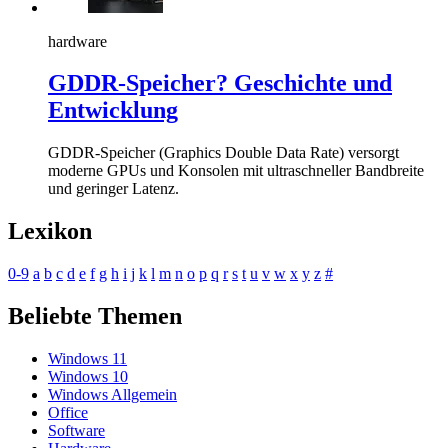
hardware
GDDR-Speicher? Geschichte und
Entwicklung
GDDR-Speicher (Graphics Double Data Rate) versorgt
moderne GPUs und Konsolen mit ultraschneller Bandbreite
und geringer Latenz.
Lexikon
0-9
a
b
c
d
e
f
g
h
i
j
k
l
m
n
o
p
q
r
s
t
u
v
w
x
y
z
#
Beliebte Themen
Windows 11
Windows 10
Windows Allgemein
Office
Software