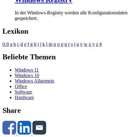
In der Windows-Registry werden alle Konfigurationsdaten
gespeichert.
Lexikon
0-9
a
b
c
d
e
f
g
h
i
j
k
l
m
n
o
p
q
r
s
t
u
v
w
x
y
z
#
Beliebte Themen
Windows 11
Windows 10
Windows Allgemein
Office
Software
Hardware
Share