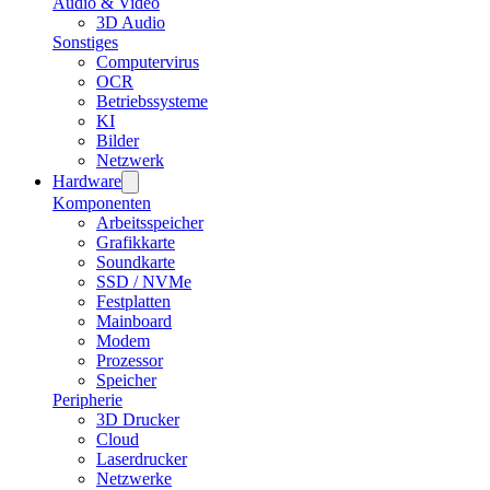
Audio & Video
3D Audio
Sonstiges
Computervirus
OCR
Betriebssysteme
KI
Bilder
Netzwerk
Hardware
Komponenten
Arbeitsspeicher
Grafikkarte
Soundkarte
SSD / NVMe
Festplatten
Mainboard
Modem
Prozessor
Speicher
Peripherie
3D Drucker
Cloud
Laserdrucker
Netzwerke