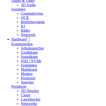
Audio & Video
3D Audio
Sonstiges
Computervirus
OCR
Betriebssysteme
KI
Bilder
Netzwerk
Hardware
Komponenten
Arbeitsspeicher
Grafikkarte
Soundkarte
SSD / NVMe
Festplatten
Mainboard
Modem
Prozessor
Speicher
Peripherie
3D Drucker
Cloud
Laserdrucker
Netzwerke