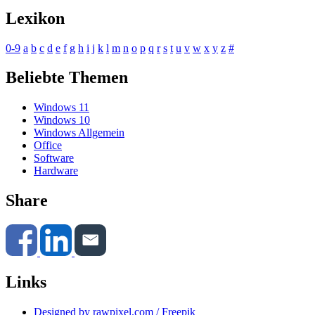
Lexikon
0-9
a
b
c
d
e
f
g
h
i
j
k
l
m
n
o
p
q
r
s
t
u
v
w
x
y
z
#
Beliebte Themen
Windows 11
Windows 10
Windows Allgemein
Office
Software
Hardware
Share
Links
Designed by rawpixel.com / Freepik