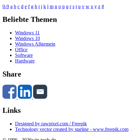
0-9
a
b
c
d
e
f
g
h
i
j
k
l
m
n
o
p
q
r
s
t
u
v
w
x
y
z
#
Beliebte Themen
Windows 11
Windows 10
Windows Allgemein
Office
Software
Hardware
Share
Links
Designed by rawpixel.com / Freepik
Technology vector created by starline - www.freepik.com
© 1996 - 2026
win-tools.de