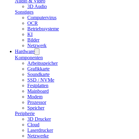
Audio & Video
3D Audio
Sonstiges
Computervirus
OCR
Betriebssysteme
KI
Bilder
Netzwerk
Hardware
Komponenten
Arbeitsspeicher
Grafikkarte
Soundkarte
SSD / NVMe
Festplatten
Mainboard
Modem
Prozessor
Speicher
Peripherie
3D Drucker
Cloud
Laserdrucker
Netzwerke